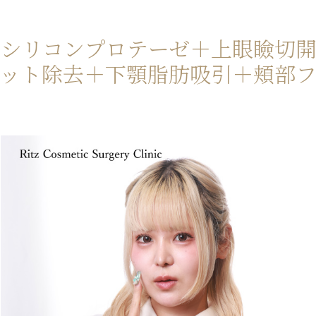
鼻シリコンプロテーゼ＋
上眼瞼切
ット除去＋
下顎脂肪吸引＋
頬部