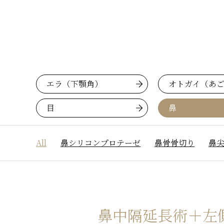
エラ（下顎角）
オトガイ（あ
目
鼻
All
鼻シリコンプロテーゼ
鼻骨骨切り
鼻
鼻中隔延長術＋
左