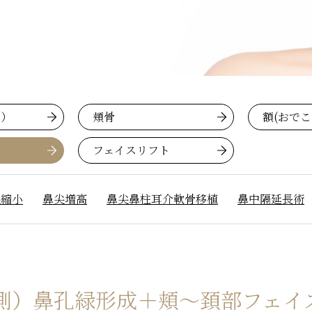
ご）
頬骨
額(おで
フェイスリフト
尖縮小
鼻尖増高
鼻尖鼻柱耳介軟骨移植
鼻中隔延長術
側）鼻孔緑形成＋頬～頚部フェイス