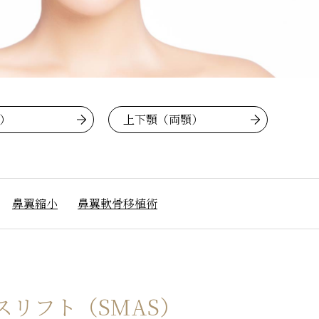
こ）
上下顎（両顎）
鼻翼縮小
鼻翼軟骨移植術
リフト（SMAS）