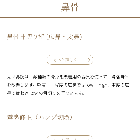
鼻骨
鼻骨骨切り術 (広鼻・太鼻)
もっと詳しく
太い鼻筋は、数種類の骨形態改善用の器具を使って、骨格自体
を改善します。軽度、中程度の広鼻では low ―high、重度の広
鼻では low -low の骨切りを行ないます。
鷲鼻修正（ハンプ切除）