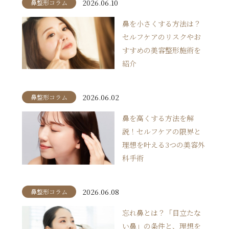
2026.06.10
鼻整形コラム
鼻を小さくする方法は？
セルフケアのリスクやお
すすめの美容整形施術を
紹介
2026.06.02
鼻整形コラム
鼻を高くする方法を解
説！セルフケアの限界と
理想を叶える3つの美容外
科手術
2026.06.08
鼻整形コラム
忘れ鼻とは？「目立たな
い鼻」の条件と、理想を