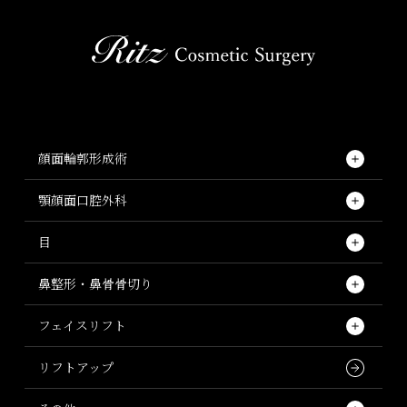
顔面輪郭形成術
顔面輪郭形成術一覧
顎顔面口腔外科
顎顔面口腔外科一覧
エラ・下顎角（エラ骨切り・エラ削り）
目
下顎形成術の実際
目一覧
顎矯正術（顎変形症）
鼻整形・鼻骨骨切り
オトガイ（あご）
顎矯正術のFAQ
鼻整形・鼻骨骨切りの施術一覧
二重切開法
フェイスリフト
オトガイ短縮術（顎を短くする・顎骨切り）
両顎手術（LeFort I/ルフォー＋SSRO）
二重埋没(SMK法)
フェイスリフト
鼻尖形成術
リフトアップ
オトガイ後退術（顎を引っ込める）
上顎前突（出っ歯・口ゴボ・口元突出・開咬症）
下眼瞼拡大-垂れ目形成(下眼瞼下制術)