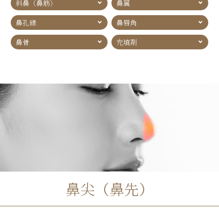
斜鼻（鼻筋）
鼻翼
鼻孔縁
鼻唇角
鼻骨
充填剤
鼻尖（鼻先）