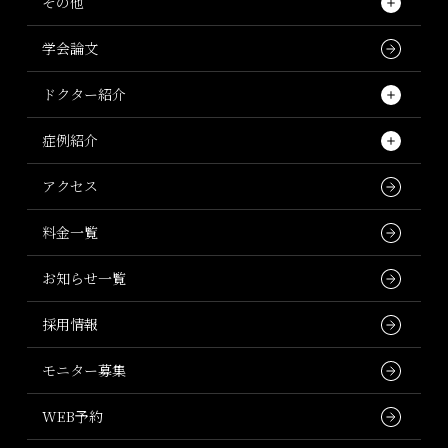
鼻中隔延長術
前額リフト
その他
オトガイ狭小術（顎を細くする）
ガミースマイル
眼瞼下垂
鼻柱形成術 (鼻柱下降術、鼻柱挙上術)
ペリカン手術
しわ・たるみ改善
学会論文
オトガイ前進術（顎を前に出す）
Le Fort（ルフォー）I型骨切り術
上眼瞼切開
隆鼻術 (シリコンインプラント)
口元（唇）
ドクター紹介
オトガイ延長術（顎を長くする）
下顎前突（受け口）
下眼瞼切開(ハムラ法)
隆鼻術 (自家組織)
痩身・ボディデザイン
ドクター紹介TOP
症例紹介
オトガイ・インプラント挿入術
下顎形成術：下顎枝矢状分割術（SSRO）
経結膜ハムラ法(裏ハムラ法)
斜鼻矯正術
バスト（豊胸）
院長 廣比 利次
エラ（下顎角）の症例写真
アクセス
頬骨（ホホ骨切り・削り・形成）
下顎枝垂直骨切り術
内視鏡上眼瞼リフト(内視鏡額リフト)
鼻翼形成術
副院長 佐藤 大介
オトガイ（あご）の症例写真
料金一覧
輪郭3点
下顎前歯部歯槽骨切り術の実際
目頭切開
鼻翼縮小術
麻酔科医師 湯野川 依理子
頬骨の症例写真
お知らせ一覧
額（おでこ）
下顎後退（小顎症）
眉毛下切開
鼻孔縁形成術
歯科医師 野寺 義典
額の症例写真
採用情報
骨切り手術のダウンタイムについて
涙堂形成
鼻唇角形成術
最高顧問 波利井 清紀
上下顎（両顎）の症例写真
モニター募集
鼻骨骨切り術 (広鼻・太鼻)
目の症例写真
WEB予約