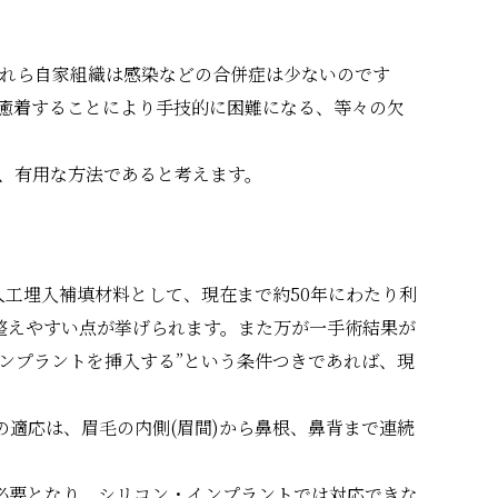
これら自家組織は感染などの合併症は少ないのです
が癒着することにより手技的に困難になる、等々の欠
され、有用な方法であると考えます。
安全な人工埋入補填材料として、現在まで約50年にわたり利
整えやすい点が挙げられます。また万が一手術結果が
ンプラントを挿入する”という条件つきであれば、現
の適応は、眉毛の内側(眉間)から鼻根、鼻背まで連続
必要となり、シリコン・インプラントでは対応できな