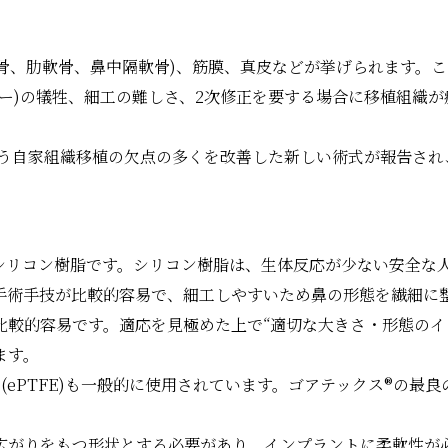
軟骨、肋軟骨、鼻中隔軟骨)、筋膜、真皮などが挙げられます。
ー)の犠牲、細工の難しさ、2次修正を要する場合に移植組織
軟骨細片)という自家組織移植の欠点の多くを改善した新しい術式が報告
代表的なものはシリコン樹脂です。シリコン樹脂は、生体反応が少ない
手術手技が比較的容易で、細工しやすいため鼻の形態を繊細に
比較的容易です。適応を見極めた上で“適切な大きさ・形態のイ
ます。
ePTFE)も一般的に使用されています。ゴアテックス®の最良
広がりをもつ形状とする必要があり、インプラントに柔軟性が