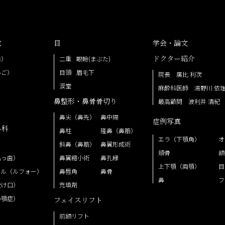
成
目
学会・論文
ドクター紹介
角）
二重
眼瞼(まぶた)
あご）
目頭
眉毛下
院長 廣比 利次
涙堂
麻酔科医師 湯野川 依
鼻整形・鼻骨骨切り
最高顧問 波利井 清紀
鼻尖（鼻先）
鼻中隔
症例写真
外科
鼻柱
隆鼻（鼻筋）
エラ（下顎角）
オ
斜鼻（鼻筋）
鼻翼形成術
頬骨
額
出っ歯）
鼻翼縮小術
鼻孔縁
上下顎（両顎）
目
イル（ルフォー）
鼻唇角
鼻骨
鼻
フ
受け口）
充填剤
小顎症）
フェイスリフト
前額リフト