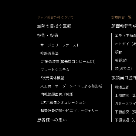
リッツ美容外科について
診療内容一覧
当院の目指す医療
顔面輪郭形
技術・設備
エラ（下顎
オトガイ（
サージェリーファースト
頬骨
咬筋減量法
輪郭3点
CT撮影装置(最先端コンビームCT)
額(おでこ)
プレートシステム
顎顔面口腔
3次元実体模型
人工骨：オーダーメイドによる額形成
顎矯正術
内視鏡顔面骨形成術
上顎前突（
3次元画像シミュレーション
ガミースマ
超音波骨切器～ピエゾサージェリー
下顎前突（
患者様への思い
下顎後退（