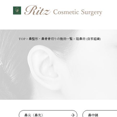
TOP
>
鼻整形・鼻骨骨切りの施術一覧
>
隆鼻術 (自家組織)
鼻尖（鼻先）
鼻中隔