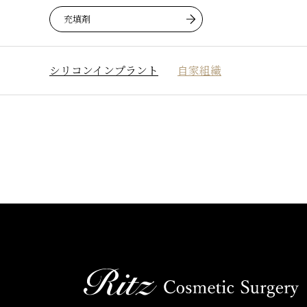
充填剤
シリコンインプラント
自家組織
広鼻・太鼻
鷲鼻修正（ハンプ切除）