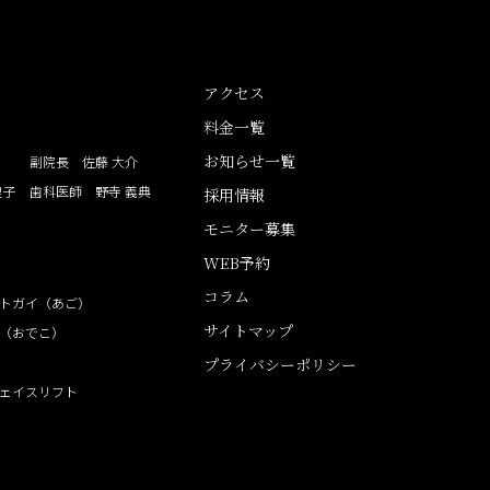
アクセス
料金一覧
お知らせ一覧
副院長 佐藤 大介
理子
歯科医師 野寺 義典
採用情報
モニター募集
WEB予約
コラム
トガイ（あご）
サイトマップ
（おでこ）
プライバシーポリシー
ェイスリフト