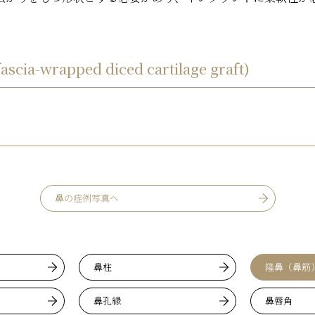
wrapped diced cartilage graft)
鼻の症例写真へ
鼻柱
隆鼻（鼻筋
鼻孔縁
鼻唇角