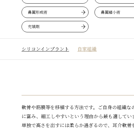
鼻翼形成術
鼻翼縮小術
充填剤
シリコンインプラント
自家組織
広鼻・太鼻
鷲鼻修正（ハンプ切除）
軟骨や筋膜等を移植する方法です。ご自身の組織な
に富み、細工しやすいという理由から最も適しています
単独で高さを出すには柔らか過ぎるので、耳介軟骨