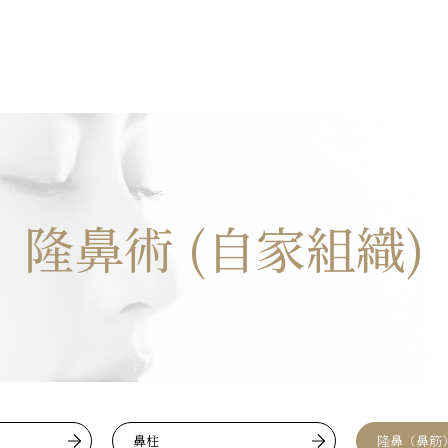
隆鼻術 (自家組織)
鼻柱
隆鼻（鼻筋