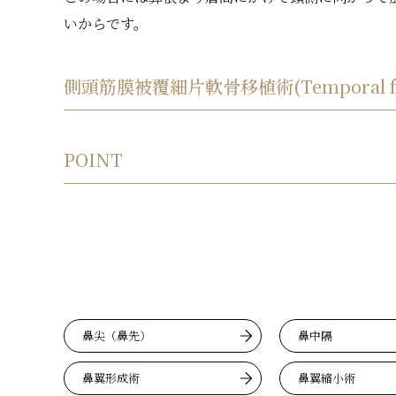
いからです。
側頭筋膜被覆細片軟骨移植術(Temporal fascia-
POINT
鼻尖（鼻先）
鼻中隔
鼻翼形成術
鼻翼縮小術